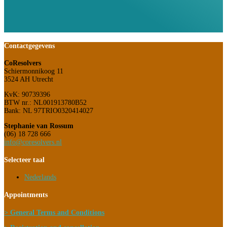
Contactgegevens
CoResolvers
Schiermonnikoog 11
3524 AH Utrecht
KvK: 90739396
BTW nr.: NL001913780B52
Bank: NL 97TRIO0320414027
Stephanie van Rossum
(06) 18 728 666
info@coresolvers.nl
Selecteer taal
Nederlands
Appointments
> General Terms and Conditions