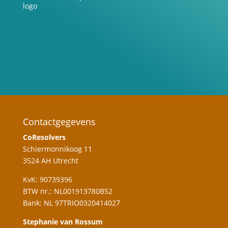
Contactgegevens
CoResolvers
Schiermonnikoog 11
3524 AH Utrecht
KvK: 90739396
BTW nr.: NL001913780B52
Bank: NL 97TRIO0320414027
Stephanie van Rossum