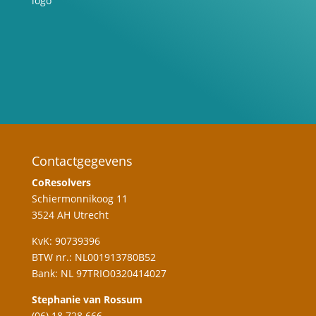
Contactgegevens
CoResolvers
Schiermonnikoog 11
3524 AH Utrecht
KvK: 90739396
BTW nr.: NL001913780B52
Bank: NL 97TRIO0320414027
Stephanie van Rossum
(06) 18 728 666