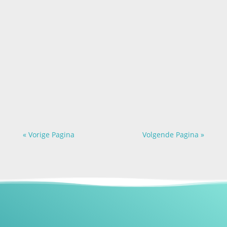
Ik ben al een tijd geïntrigeerd door het
almaar groeiende aantal artikelen,
boeken, podcasts, programma’s,
trainingen en retraites rondom
leiderschap. Over hoe je de beste leider
kunt worden. Hoe je je moet gedragen
als leider, wat je moet kunnen…en wie
je moet zijn....
« Vorige Pagina
Volgende Pagina »