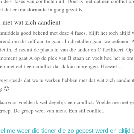
 de 4 fases van conflicten uit. Doel is niet dat een conflict o
l dat er transformatie in gang gezet is.
Conflict opgelost tran
 met wat zich aandient
conflict
middels goed bekend met deze 4 fases, blijft het toch altijd 
rend om dit zelf aan te gaan. In drietallen gaan we oefenen. 
ict in, B neemt de plaats in van die ander en C faciliteert. Op
moment gaat A op de plek van B staan en voelt hoe het is om
heb niet echt een conflict dat ik kan inbrengen. Hoewel….
zegt steeds dat we te werken hebben met dat wat zich aandien
g 🙂
aarvoor voelde ik wel degelijk een conflict. Voelde me niet g
roep. De groep weet van niets. Een stil conflict.
oel me weer die tiener die zo gepest werd en altijd 