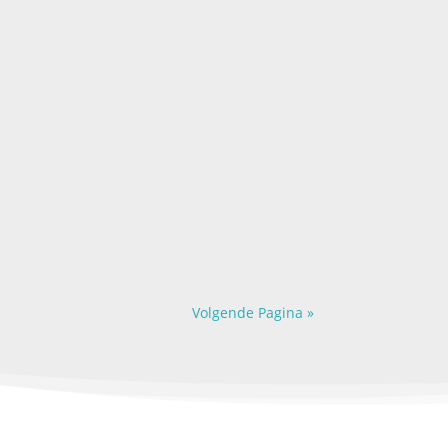
er zien. Elke dag gebeuren er dingen
Volgende Pagina »