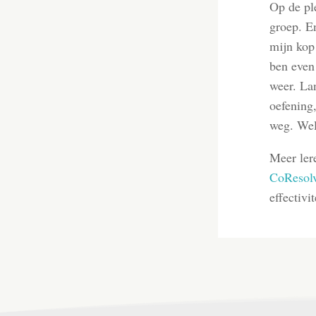
Op de pl
groep. En
mijn kop
ben even 
weer. La
oefening,
weg. Wel
Meer lere
CoResolv
effectivi