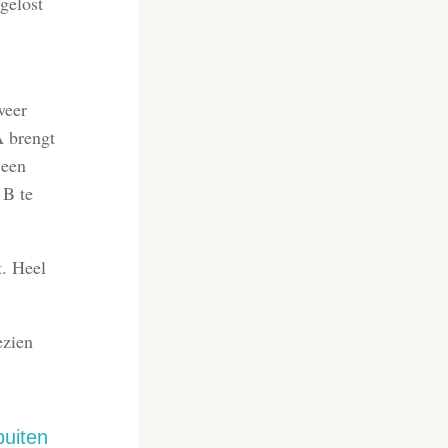
pgelost
sformatie
weer
A brengt
 een
 B te
t. Heel
ezien
buiten