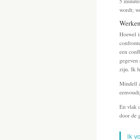
5 minuten
wordt; we
Werken
Hoewel in
confronte
een confl
gegeven 
zijn. Ik 
Mindell 
eenvoudi
En vlak d
door de g
Ik v