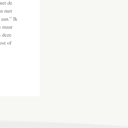
met de
en met
 aan.” Ik
ds maar
n deze
ost of