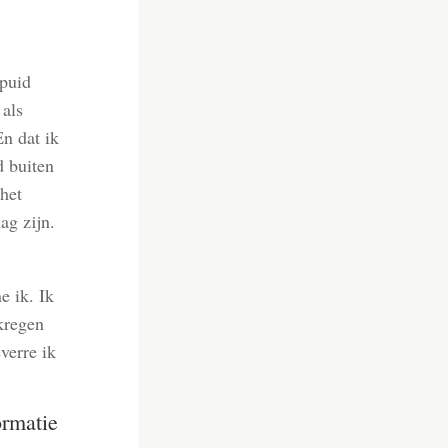
spuid
 als
En dat ik
d buiten
 het
ag zijn.
e ik. Ik
ekregen
verre ik
ormatie