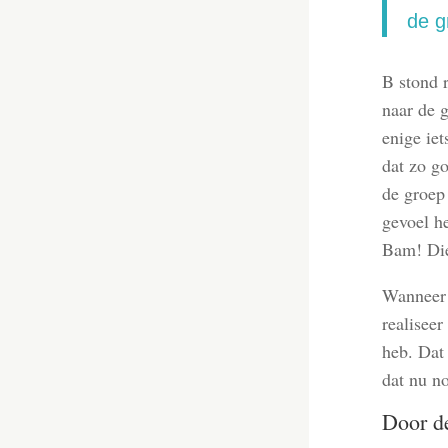
de g
B stond r
naar de 
enige iet
dat zo go
de groep 
gevoel he
Bam! Die
Wanneer 
realiseer
heb. Dat 
dat nu n
Door de