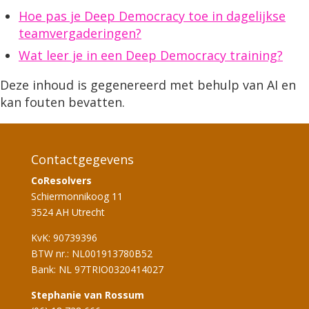
Hoe pas je Deep Democracy toe in dagelijkse
teamvergaderingen?
Wat leer je in een Deep Democracy training?
Deze inhoud is gegenereerd met behulp van AI en
kan fouten bevatten.
Contactgegevens
CoResolvers
Schiermonnikoog 11
3524 AH Utrecht
KvK: 90739396
BTW nr.: NL001913780B52
Bank: NL 97TRIO0320414027
Stephanie van Rossum