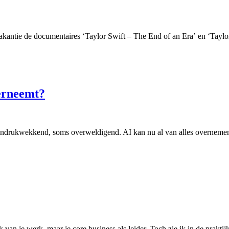
 vakantie de documentaires ‘Taylor Swift – The End of an Era’ en ‘Tay
verneemt?
ak indrukwekkend, soms overweldigend. AI kan nu al van alles overneme
van je werk, maar je core business als leider. Toch zie ik in de praktij