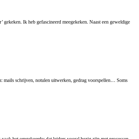
lor’ gekeken. Ik heb gefascineerd meegekeken. Naast een geweldige
n: mails schrijven, notulen uitwerken, gedrag voorspellen… Soms
k vaak het omgekeerde: dat leiders vooral bezig zijn met processen,