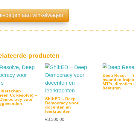
evoegen aan winkelwagen
elateerde producten
Deep Reset — 
maanden trajec
MT’s, directies
besturen
eiderschap
heen CoResolve) –
ShiftED – Deep
Democracy voor
Democracy voor
nggevenden
docenten en
leerkrachten
€
3.300,00