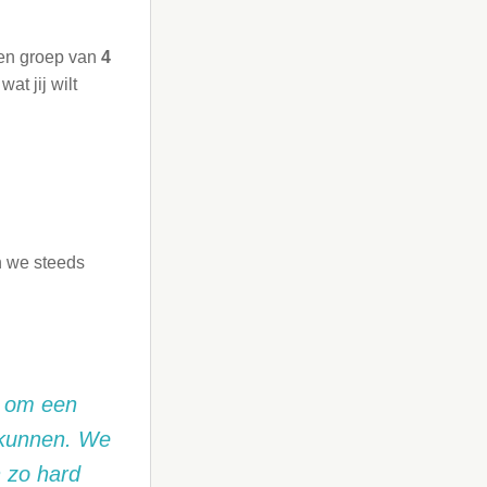
en groep van
4
at jij wilt
n we steeds
e om een
t-kunnen. We
n zo hard