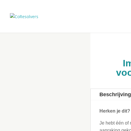
I
voo
Beschrijvin
Herken je dit?
Je hebt één of
aanraking geko