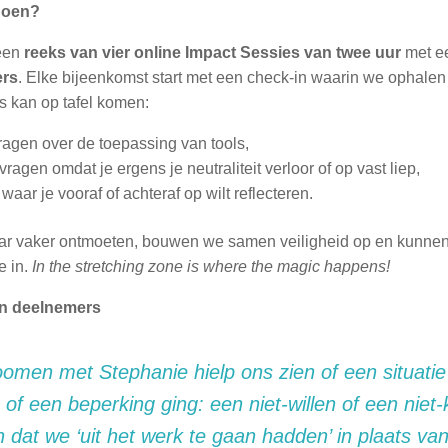
doen?
een
reeks van vier online Impact Sessies van twee uur
met e
ers
. Elke bijeenkomst start met een check-in waarin we ophalen w
s kan op tafel komen:
ragen over de toepassing van tools,
vragen omdat je ergens je neutraliteit verloor of op vast liep,
waar je vooraf of achteraf op wilt reflecteren.
ar vaker ontmoeten, bouwen we samen veiligheid op en kunne
e in.
In the stretching zone is where the magic happens!
an deelnemers
oomen met Stephanie hielp ons zien of een situati
of een beperking ging: een niet-willen of een nie
 dat we ‘uit het werk te gaan hadden’ in plaats va