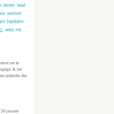
n beter ‘wat
or wisten
len hadden.
ng, was na
oment om te
rijpt. Ik zet
 en potentie die
 28 januari