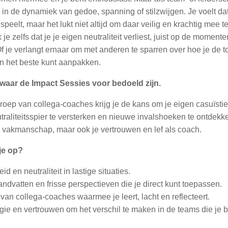
 in de dynamiek van gedoe, spanning of stilzwijgen. Je voelt da
speelt, maar het lukt niet altijd om daar veilig en krachtig mee t
e zelfs dat je je eigen neutraliteit verliest, juist op de momente
Of je verlangt ernaar om met anderen te sparren over hoe je de t
n het beste kunt aanpakken.
 waar de Impact Sessies voor bedoeld zijn.
groep van collega-coaches krijg je de kans om je eigen casuïstie
traliteitsspier te versterken en nieuwe invalshoeken te ontdekk
je vakmanschap, maar ook je vertrouwen en lef als coach.
 je op?
id en neutraliteit in lastige situaties.
ndvatten en frisse perspectieven die je direct kunt toepassen.
van collega-coaches waarmee je leert, lacht en reflecteert.
ie en vertrouwen om het verschil te maken in de teams die je b