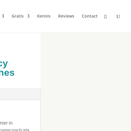
Gratis
Kennis
Reviews
Contact
cy
ches
ier in
chapscoach sta