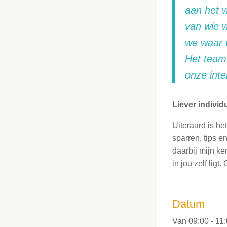
aan het w
van wie 
we waar 
Het team 
onze int
Liever individ
Uiteraard is h
sparren, tips e
daarbij mijn ken
in jou zelf lig
Datum
Van 09:00 - 11