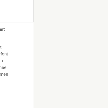
eit
t
efent
en
 mee
armee