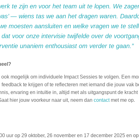
erk te zijn en voor het team uit te lopen. We zage
was’ — wiens tas we aan het dragen waren. Daardo
we moesten aansluiten en welke vragen we te stel
dat voor onze intervisie twijfelde over de voortga
erventie unaniem enthousiast om verder te gaan.”
ueel?
et ook mogelijk om individuele Impact Sessies te volgen. Een m
n feedback te krijgen of te reflecteren met iemand die jouw vak beg
nis, ervaring en intuïtie in, altijd met als uitgangspunt de kracht
t. Gaat hier jouw voorkeur naar uit, neem dan
contact
met me op.
:00 uur op 29 oktober, 26 november en 17 december 2025 en op