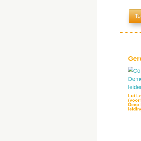
To
Ger
Lui L
(voor
Deep 
leidi