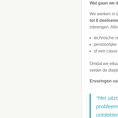
Wat gaan we 
We werken in 
tot 8 deelnem
inbrengen. Alle
technische v
persoonlijke 
of een casus 
Omdat we elka
verder de diept
Ervaringen v
“Het uitz
probleem 
ontdekten