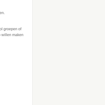
en.
rol groepen of
p willen maken