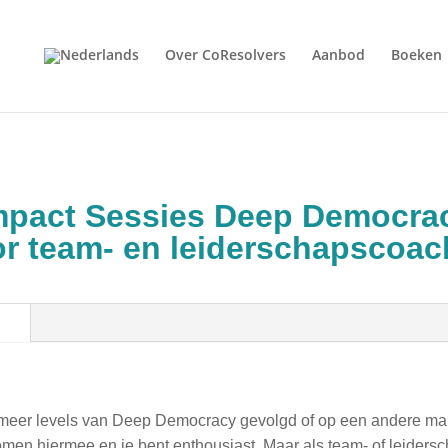
Over CoResolvers
Aanbod
Boeken
mpact Sessies Deep Democra
r team- en leiderschapscoa
g
 meer levels van Deep Democracy gevolgd of op een andere man
men hiermee en je bent enthousiast. Maar als team- of leiders