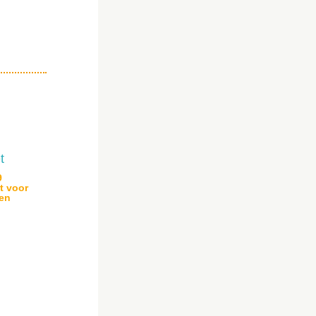
9
t voor
 en