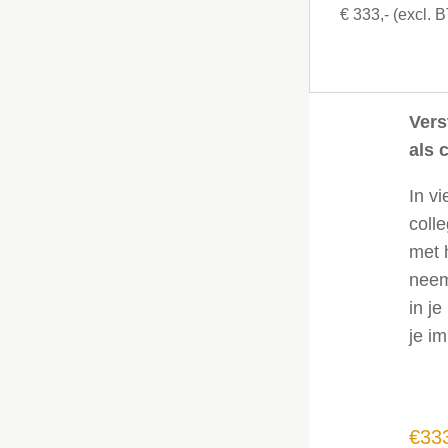
€ 333,- (excl. 
Vers
als 
In v
coll
met 
neem
in j
je i
€
33