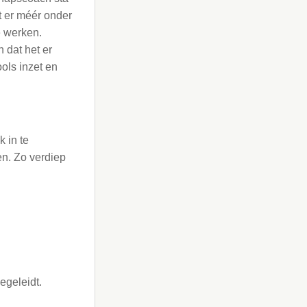
t er méér onder
e werken.
n dat het er
ools inzet en
k in te
en. Zo verdiep
egeleidt.