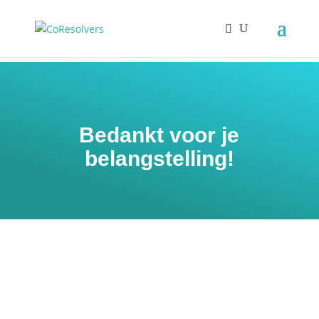
CoResolvers whitepaper Top 20 Check-in vragen
Bedankt voor je
belangstelling!
CoResolvers whitepaper Top