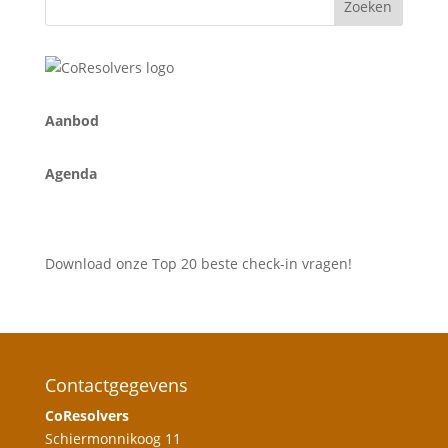
A
anbod
Agenda
Download onze Top 20 beste check-in vragen!
Contactgegevens
CoResolvers
Schiermonnikoog 11