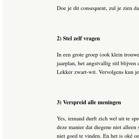
Doe je dit consequent, zul je zien d
2) Stel zelf vragen
In een grote groep (ook klein trouwe
jaarplan, het angstvallig stil blijve
Lekker zwart-wit. Vervolgens kun j
3) Verspreid alle meningen
Yes, iemand durft zich wel uit te sp
deze manier dat diegene niet alleen 
niet goed te vinden. En het is oké o