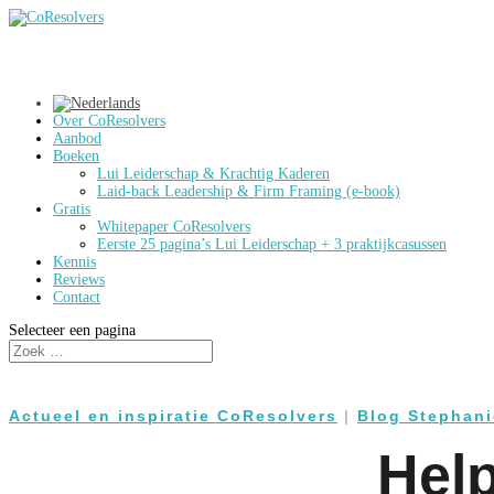
Over CoResolvers
Aanbod
Boeken
Lui Leiderschap & Krachtig Kaderen
Laid-back Leadership & Firm Framing (e-book)
Gratis
Whitepaper CoResolvers
Eerste 25 pagina’s Lui Leiderschap + 3 praktijkcasussen
Kennis
Reviews
Contact
Selecteer een pagina
Actueel en inspiratie CoResolvers
|
Blog Stephani
Help