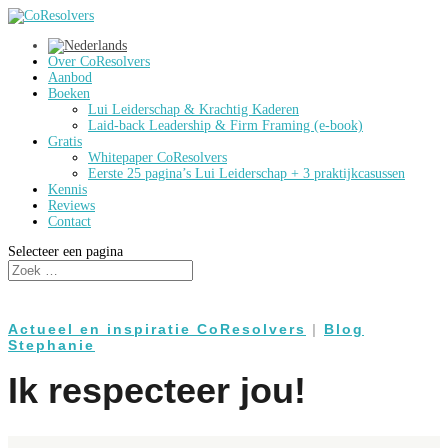
Over CoResolvers
Aanbod
Boeken
Lui Leiderschap & Krachtig Kaderen
Laid-back Leadership & Firm Framing (e-book)
Gratis
Whitepaper CoResolvers
Eerste 25 pagina’s Lui Leiderschap + 3 praktijkcasussen
Kennis
Reviews
Contact
Selecteer een pagina
Actueel en inspiratie CoResolvers
|
Blog
Stephanie
Ik respecteer jou!