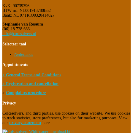
KvK: 90739396
BTW nr.: NL001913780B52
Bank: NL 97TRIO0320414027
Stephanie van Rossum
(06) 18 728 666
info@coresolvers.nl
Selecteer taal
Nederlands
Appointments
> General Terms and Conditions
> Registration and cancellation
>
Complaints procedure
Privacy
CoResolvers, and third parties, use cookies on their website. We use cookies
to track statistics, store preferences, but also for marketing purposes. View
our
privacy statement
here.