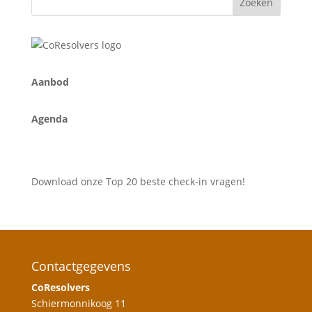
A
anbod
Agenda
Download onze Top 20 beste check-in vragen!
Contactgegevens
CoResolvers
Schiermonnikoog 11