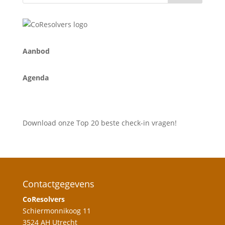
A
anbod
Agenda
Download onze Top 20 beste check-in vragen!
Contactgegevens
CoResolvers
Schiermonnikoog 11
3524 AH Utrecht