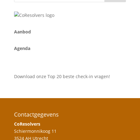
A
anbod
Agenda
Download onze Top 20 beste check-in vragen!
Contactgegevens
CoResolvers
Schiermonnikoog 11
3524 AH Utrecht