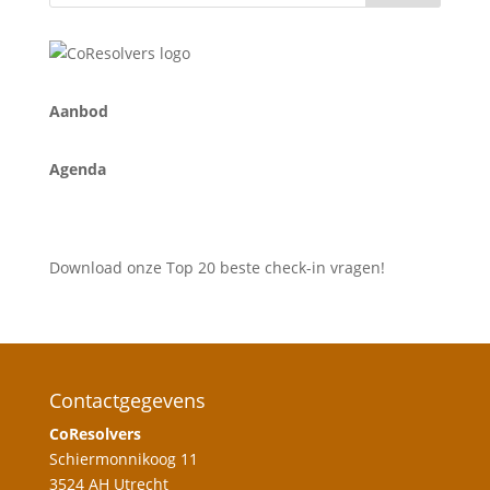
A
anbod
Agenda
Download onze Top 20 beste check-in vragen!
Contactgegevens
CoResolvers
Schiermonnikoog 11
3524 AH Utrecht