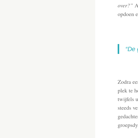
over?”
A
opdoen e
“De 
Zodra een
plek te h
twijfels 
steeds ve
gedachten
groepsdy