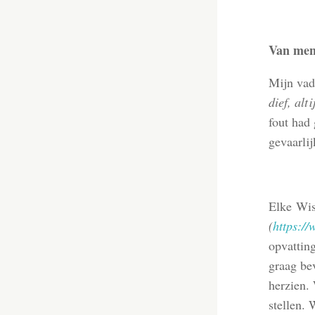
Van meni
Mijn vad
dief, alti
fout had 
gevaarlij
Elke Wiss
(
https:/
opvatting
graag bev
herzien.
stellen. 