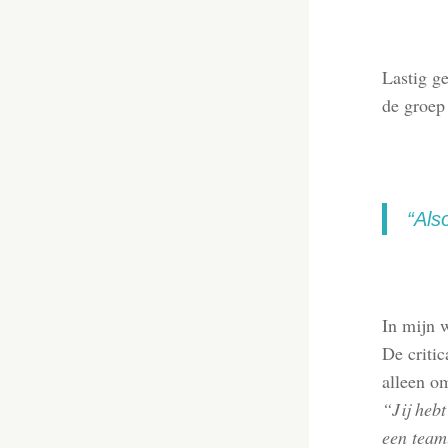
Lastig ge
de groep
“Als
In mijn w
De critic
alleen o
“Jij hebt
een team