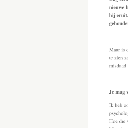
nieuwe b
hij erui
gehoude
Maar is d
te zien z
misdaad 
Je mag v
Ik heb o
psycholog
Hoe die v