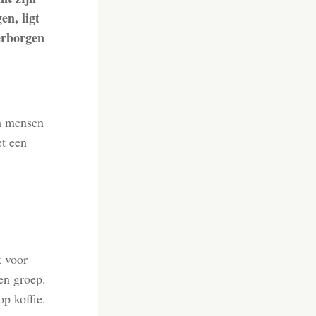
en, ligt
erborgen
om mensen
et een
k voor
en groep.
op koffie.