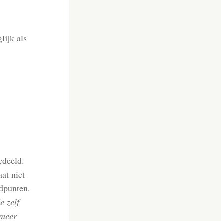
lijk als
edeeld.
at niet
ndpunten.
e zelf
 meer