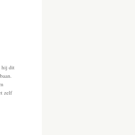
hij dit
 baan.
em
t zelf