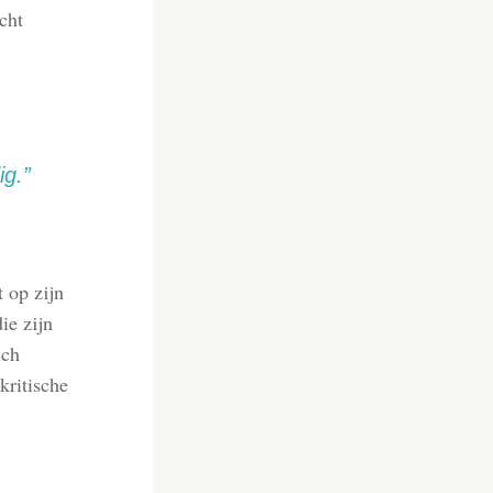
cht
ig.”
 op zijn
ie zijn
ich
kritische