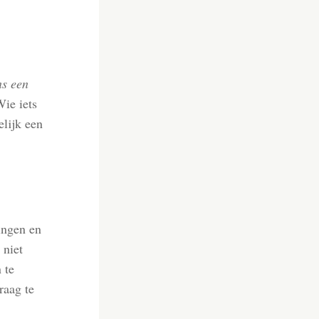
ns een
Wie iets
elijk een
ingen en
 niet
 te
raag te