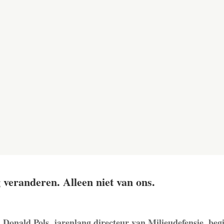
 veranderen. Alleen niet van ons.
 Donald Pols, jarenlang directeur van Milieudefensie, begi