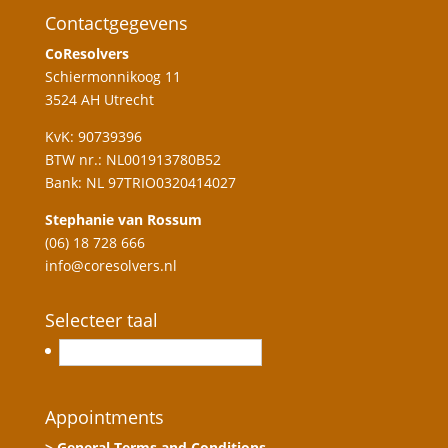
Contactgegevens
CoResolvers
Schiermonnikoog 11
3524 AH Utrecht
KvK: 90739396
BTW nr.: NL001913780B52
Bank: NL 97TRIO0320414027
Stephanie van Rossum
(06) 18 728 666
info@coresolvers.nl
Selecteer taal
Nederlands
Appointments
> General Terms and Conditions