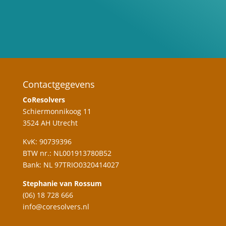
Contactgegevens
CoResolvers
Schiermonnikoog 11
3524 AH Utrecht
KvK: 90739396
BTW nr.: NL001913780B52
Bank: NL 97TRIO0320414027
Stephanie van Rossum
(06) 18 728 666
info@coresolvers.nl