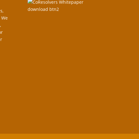
s,
. We
,
or
r