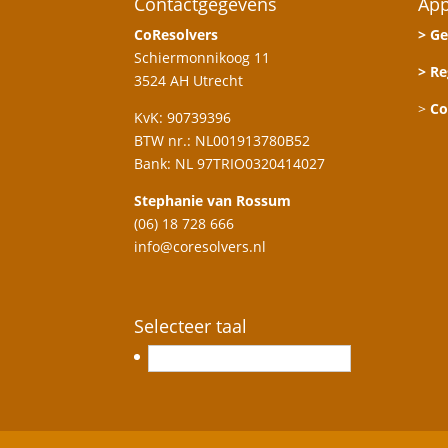
Contactgegevens
App
CoResolvers
> Ge
Schiermonnikoog 11
> Re
3524 AH Utrecht
>
Co
KvK: 90739396
BTW nr.: NL001913780B52
Bank: NL 97TRIO0320414027
Stephanie van Rossum
(06) 18 728 666
info@coresolvers.nl
Selecteer taal
Nederlands