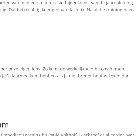
worden van mijn eerste intervisie-bijeenkomst van de jaaropleiding
ag. Dat heb ik al tig keer gedaan dacht ik. Na al die trainingen en
door onze eigen lens. Zo komt de werkelijkheid bij ons binnen.
s je ’t daarmee kunt hebben als je niet breder hebt gekeken dan
aam
bodied Learning bij Paula Kolthoff. Ik schreef er al eerder over 