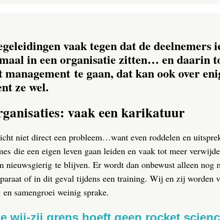
begeleidingen vaak tegen dat de deelnemers
lemaal in een organisatie zitten… en daarin 
et management te gaan, dat kan ook over eni
nt ze wel.
rganisaties: vaak een karikatuur
icht niet direct een probleem…want even roddelen en uitspreke
mes die een eigen leven gaan leiden en vaak tot meer verwijde
 om nieuwsgierig te blijven. Er wordt dan onbewust alleen no
pparaat of in dit geval tijdens een training. Wij en zij worden
 en samengroei weinig sprake.
 wij-zij grens hoeft geen rocket science