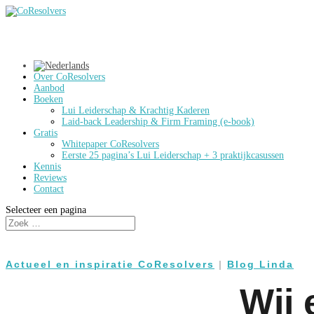
Over CoResolvers
Aanbod
Boeken
Lui Leiderschap & Krachtig Kaderen
Laid-back Leadership & Firm Framing (e-book)
Gratis
Whitepaper CoResolvers
Eerste 25 pagina’s Lui Leiderschap + 3 praktijkcasussen
Kennis
Reviews
Contact
Selecteer een pagina
Actueel en inspiratie CoResolvers
|
Blog Linda
Wij 