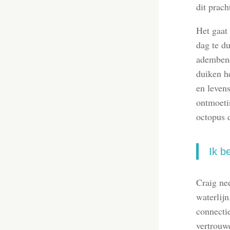
dit prach
Het gaat 
dag te d
adembene
duiken h
en levens
ontmoetin
octopus d
Ik b
Craig ne
waterlijn
connecti
vertrouwe