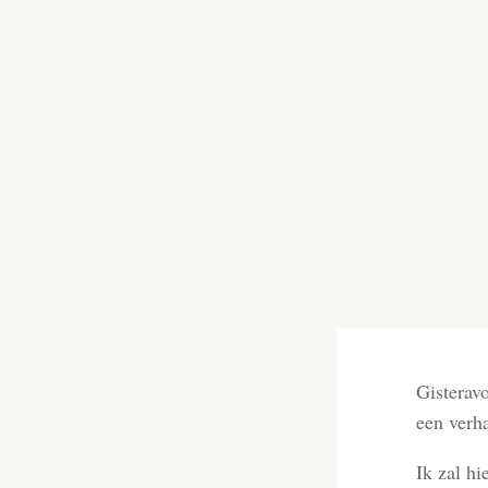
Gisterav
een verh
Ik zal hi