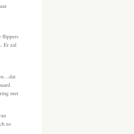
aar
 flippers
. Er zal
zen…dat
paard
aring met
van
ich zo