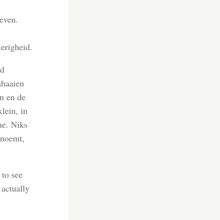
even.
erigheid.
rd
ahaaien
en en de
lein, in
me. Niks
f noemt,
 to see
 actually