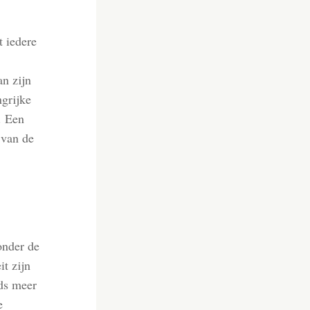
t iedere
n zijn
ngrijke
. Een
 van de
onder de
it zijn
eds meer
e