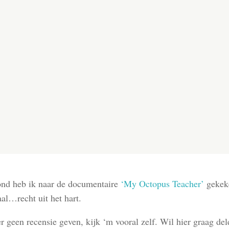
ond heb ik naar de documentaire
‘My Octopus Teacher’
gekek
aal…recht uit het hart.
Wat we van de natuur kunnen leren.
er geen recensie geven, kijk ‘m vooral zelf. Wil hier graag de