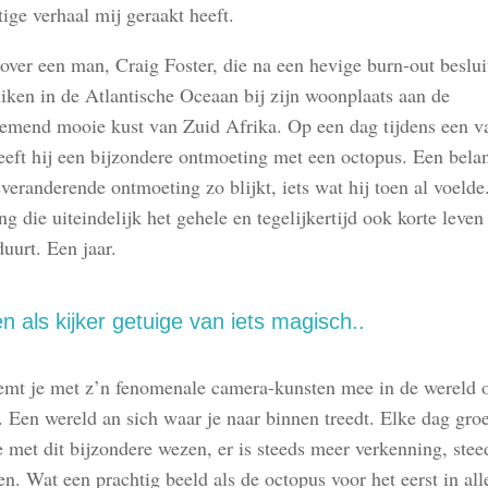
tige verhaal mij geraakt heeft.
over een man, Craig Foster, die na een hevige burn-out beslui
uiken in de Atlantische Oceaan bij zijn woonplaats aan de
mend mooie kust van Zuid Afrika. Op een dag tijdens een va
eeft hij een bijzondere ontmoeting met een octopus. Een bela
veranderende ontmoeting zo blijkt, iets wat hij toen al voelde
g die uiteindelijk het gehele en tegelijkertijd ook korte leven
uurt. Een jaar.
en als kijker getuige van iets magisch..
emt je met z’n fenomenale camera-kunsten mee in de wereld 
. Een wereld an sich waar je naar binnen treedt. Elke dag groe
e met dit bijzondere wezen, er is steeds meer verkenning, ste
n. Wat een prachtig beeld als de octopus voor het eerst in all