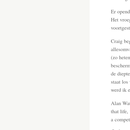
Er opend
Het vroeg
voortgest
Craig beg
allesomv
(zo hete
bescherm
de diept
staat los
werd ik e
Alan Wat
that life
a competi