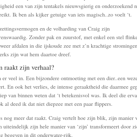
tigheid een van zijn tentakels nieuwsgierig en onderzoekend n
reikt. Ik ben als kijker getuige van iets magisch..zo voelt ‘t.
zettingsvermogen en de volharding van Craig zijn
enswaardig. Zonder pak en zuurstof, met enkel een stel flinke
weer afdalen in die ijskoude zee met z’n krachtige stromingen
terks zijn wat hem daartoe dreef.
raakt zijn verhaal?
n er veel in. Een bijzondere ontmoeting met een dier..een we
eert. En ook het verlies, de intense geraaktheid die daarmee ge
iep van binnen weten dat ‘t betekenisvol was. Ik deel die erv
k al deed ik dat niet diepzee met een paar flippers.
s nog meer dat raakt. Craig vertelt hoe zijn blik, zijn manier 
n uiteindelijk zijn hele manier van ‘zijn’ transformeert door z
te begeven in dit onderwater-rijk.