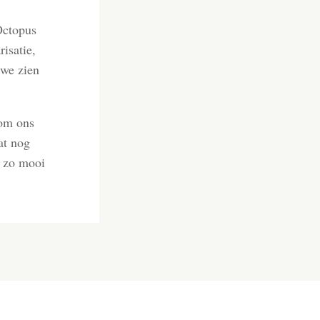
Octopus
isatie,
 we zien
 om ons
at nog
e zo mooi