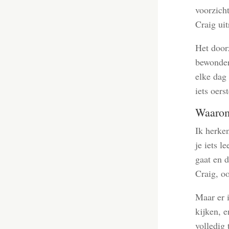
voorzich
Craig uit
Het door
bewonder
elke dag 
iets oers
Waarom 
Ik herke
je iets l
gaat en d
Craig, oo
Maar er i
kijken, e
volledig 